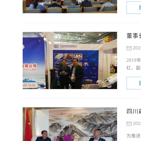
董事
201
201
红、副
四川
201
为推进