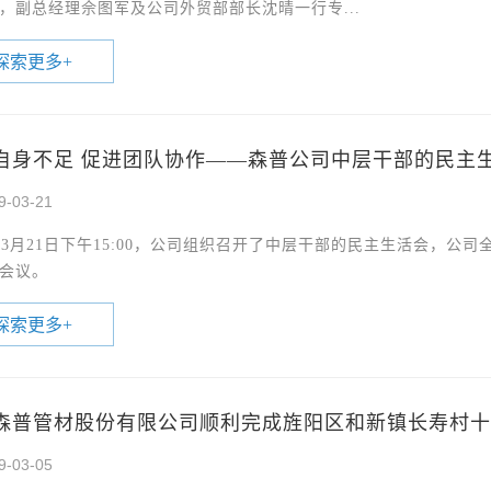
，副总经理佘图军及公司外贸部部长沈晴一行专...
探索更多
+
自身不足 促进团队协作——森普公司中层干部的民主
9-03-21
9年3月21日下午15:00，公司组织召开了中层干部的民主生活会，
会议。
探索更多
+
森普管材股份有限公司顺利完成旌阳区和新镇长寿村十
9-03-05