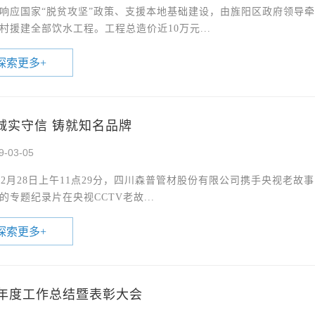
响应国家“脱贫攻坚”政策、支援本地基础建设，由旌阳区政府领导
村援建全部饮水工程。工程总造价近10万元...
探索更多
+
诚实守信 铸就知名品牌
9-03-05
9年2月28日上午11点29分，四川森普管材股份有限公司携手央视老
的专题纪录片在央视CCTV老故...
探索更多
+
18年度工作总结暨表彰大会