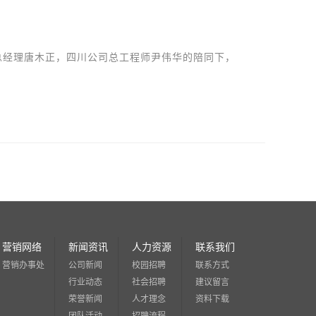
司总经理唐木正，四川公司总工程师尹伟华的陪同下，
营销网络
新闻资讯
人力资源
联系我们
营销办事处
公司新闻
校园招聘
联系方式
行业动态
社会招聘
建议留言
荣誉新闻
人才理念
资料下载
团队活动
招聘流程