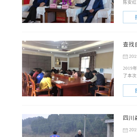
陈安红
查找
201
201
了本次
四川
201