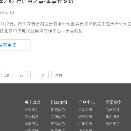
诚之心 行信用之事-董事长专访
9-01-18
9年1月2日，四川森普管材股份有限公司董事长江泽佩先生在天津公
往北京中央电视台奥体制作中心，于当晚接...
探索更多
+
19
20
下一页
尾页
关于森普
招商加盟
产品中心
质量服务
公司实力
加盟优势
给水系统
品质保证
文化理念
品牌优势
燃气系统
售后服务
发展历程
产品优势
供暖系统
技术支持
公司荣誉
政策支持
排水系统