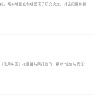
牵线，经实地勘查和经营班子研究决定，对旌阳区和新
故事《信用中国》栏目组共同打造的一期以“诚信与责任”