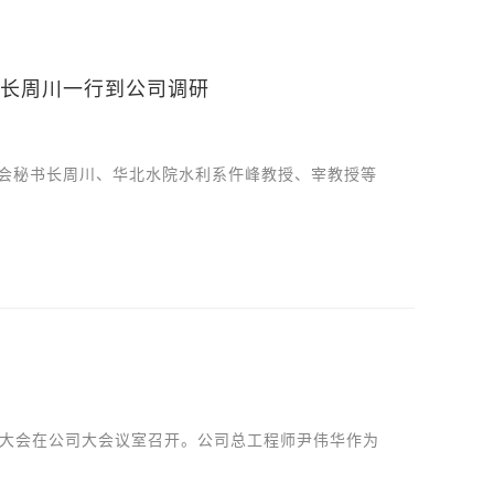
长周川一行到公司调研
委员会秘书长周川、华北水院水利系仵峰教授、宰教授等
标启动大会在公司大会议室召开。公司总工程师尹伟华作为