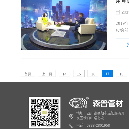
用真
201
201
应约前
17
首页
上一页
14
15
16
18
地址：四川省德阳市旌阳经济开
发区长白山路北段
电话：0838-2801958