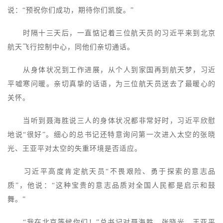
说：“预祝你们成功，期待你们凯旋。”
时隔十三天后，一直惦记着三位航天员的习近平来到北京
航天飞行控制中心，同他们亲切通话。
从身体状况到工作进展，从个人到家国再到航天梦，习近
平嘘寒问暖。亲切真挚的话语，为三位航天员送去了最暖心的
关怀。
当听到聂海胜说三人的身体状况都非常好时，习近平欣慰
地说“很好”。细心的总书记还特意询问第一次进入太空的张晓
光、王亚平对太空的失重环境是否适应。
习近平高度肯定航天员“不畏艰险、勇于探索的意志品
质”，他说：“这种宝贵的意志品质对全国人民都是启示和鼓
舞。”
“我在北京等候你们！”总书记对聂海胜、张晓光、王亚平