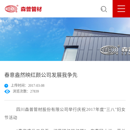
春意盎然映红颜公司发展我争先
上传时间：2017-03-08
浏览次数：27839
四川森普管材股份有限公司举行庆祝2017年度“三八”妇女
节活动